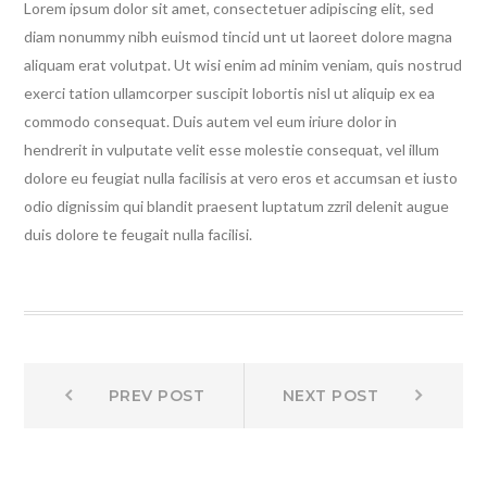
Lorem ipsum dolor sit amet, consectetuer adipiscing elit, sed
diam nonummy nibh euismod tincid unt ut laoreet dolore magna
aliquam erat volutpat. Ut wisi enim ad minim veniam, quis nostrud
exerci tation ullamcorper suscipit lobortis nisl ut aliquip ex ea
commodo consequat. Duis autem vel eum iriure dolor in
hendrerit in vulputate velit esse molestie consequat, vel illum
dolore eu feugiat nulla facilisis at vero eros et accumsan et iusto
odio dignissim qui blandit praesent luptatum zzril delenit augue
duis dolore te feugait nulla facilisi.
Post
Prev
Next
PREV POST
NEXT POST
post:
post:
navigation